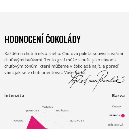
HODNOCENÍ ČOKOLÁDY
Každému chutná něco jiného. Chuťová paleta souvisí s vašimi
chuťovými buňkami. Tento graf může sloužit jako návod k
chuťovým tónům, které můžeme v čokoládě najít, a poradí
vám, jak se v chuti orientovat. Vaše Šárka.
Intenzita
Barva
ČERNÁ
TANINY
JEMNOST
HOŘKOST
EBENOVÁ
KAKAO
SLADKOST
OŘECHOVÁ