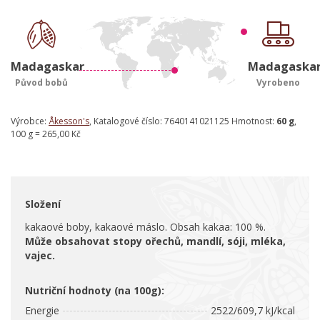
Madagaskar
Madagaska
Původ bobů
Vyrobeno
Výrobce:
Åkesson's
, Katalogové číslo: 7640141021125 Hmotnost:
60 g
,
100 g = 265,00 Kč
Složení
kakaové boby, kakaové máslo. Obsah kakaa: 100 %.
Může obsahovat stopy ořechů, mandlí, sóji, mléka,
vajec.
Nutriční hodnoty (na 100g):
Energie
2522/609,7 kJ/kcal