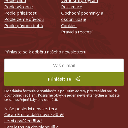
Podle chuti
Věrnostní program
Podle výrobce
Reklamace
Podle příležitosti
Obchodní podmínky a
Podle země původu
osobní údaje
Podle původu bobů
Cookies
Pravidla recenzí
Přihlaste se k odběru našeho newsletteru
Přihlásit se
Odesláním formuláře souhlasíte s použitím adresy pro zasílání našich
obchodních sdělení. Posíláme obvykle jeden newsletter týdně a můžete
se samozřejmě kdykoliv odhlásit.
Naše poslední newslettery
Cacao Fruit a další novinky🍫🔥!
Letní osvěžení🍫🔥!
Kam letos na dovolenou🍫?