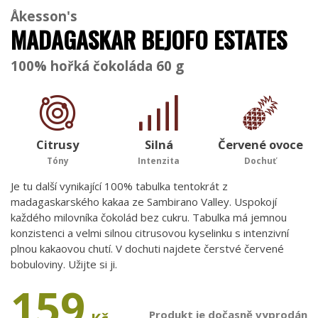
Åkesson's
MADAGASKAR BEJOFO ESTATES
100% hořká čokoláda 60 g
Citrusy
Silná
Červené ovoce
Tóny
Intenzita
Dochuť
Je tu další vynikající 100% tabulka tentokrát z
madagaskarského kakaa ze Sambirano Valley. Uspokojí
každého milovníka čokolád bez cukru. Tabulka má jemnou
konzistenci a velmi silnou citrusovou kyselinku s intenzivní
plnou kakaovou chutí. V dochuti najdete čerstvé červené
bobuloviny. Užijte si ji.
159
Produkt je dočasně vyprodán