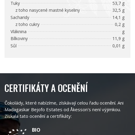
Tuky
53,7 g
z toho nasycené mastné kyseliny
32,5 g
Sacharidy
14,1 g
z toho cukry
0,2 g
Vláknina
g
Bílkoviny
11,9 g
Sůl
0,01 g
CERTIFIKÁTY A OCENĚNÍ
Čokolády, které nabízíme, získávají celou řadu ocenění. Ani
Madagaskar Bejofo Estates od Åkesson's není výjimkou.
Získala tato ocenění a certifikáty:
BIO