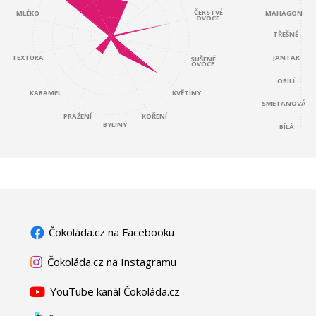
ČERSTVÉ
MAHAGON
MLÉKO
OVOCE
TŘEŠNĚ
JANTAR
TEXTURA
SUŠENÉ
OVOCE
OBILÍ
KARAMEL
KVĚTINY
SMETANOVÁ
KOŘENÍ
PRAŽENÍ
BYLINY
BÍLÁ
Čokoláda.cz na Facebooku
Čokoláda.cz na Instagramu
YouTube kanál Čokoláda.cz