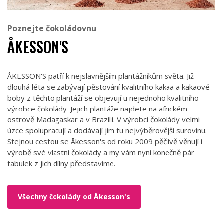
Poznejte čokoládovnu
ÅKESSON'S
ÅKESSON'S patří k nejslavnějším plantážníkům světa. Již
dlouhá léta se zabývají pěstování kvalitního kakaa a kakaové
boby z těchto plantáží se objevují u nejednoho kvalitního
výrobce čokolády. Jejich plantáže najdete na africkém
ostrově Madagaskar a v Brazílii. V výrobci čokolády velmi
úzce spolupracují a dodávají jim tu nejvýběrovější surovinu.
Stejnou cestou se Åkesson's od roku 2009 pěčlivě věnují i
výrobě své vlastní čokolády a my vám nyní konečně pár
tabulek z jich dílny představíme.
Všechny čokolády od Åkesson's