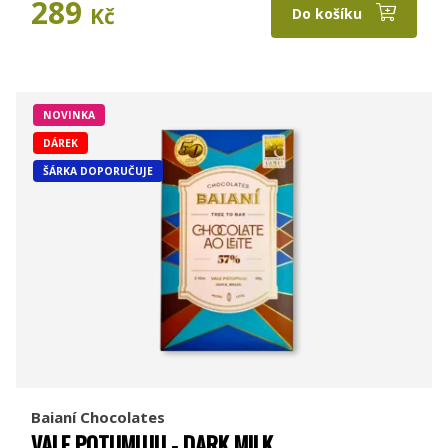
289
Kč
Do košíku
NOVINKA
DÁREK
ŠÁRKA DOPORUČUJE
Baianí Chocolates
VALE POTUMUJU - DARK MILK