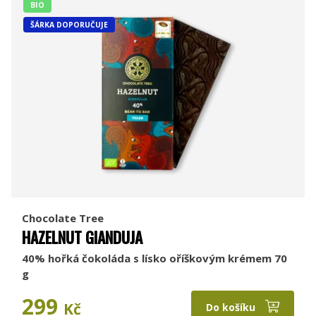
BIO
ŠÁRKA DOPORUČUJE
Chocolate Tree
HAZELNUT GIANDUJA
40% hořká čokoláda s lísko oříškovým krémem 70
g
299
Kč
Do košíku