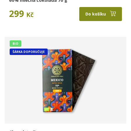
60% mléčná čokoláda 70 g
299
Kč
Do košíku
BIO
ŠÁRKA DOPORUČUJE