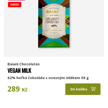
DÁREK
Baianí Chocolates
VEGAN MILK
62% hořká čokoláda s ovesným mlékem 58 g
289
Kč
Do košíku