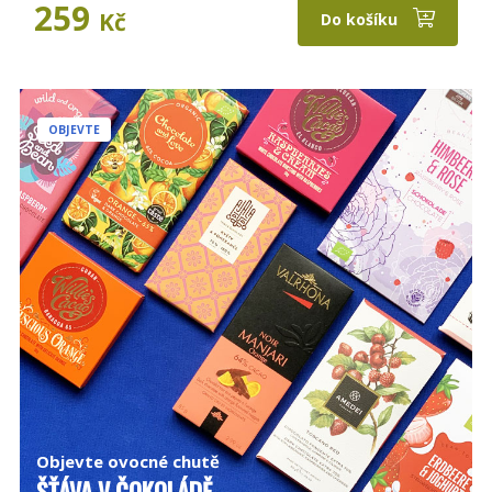
259
Kč
Do košíku
OBJEVTE
Objevte ovocné chutě
ŠŤÁVA V ČOKOLÁDĚ