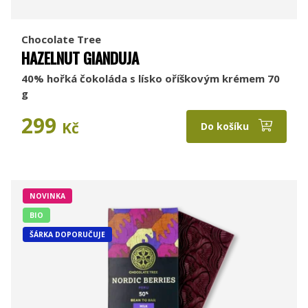
Chocolate Tree
HAZELNUT GIANDUJA
40% hořká čokoláda s lísko oříškovým krémem 70
g
299
Kč
Do košíku
NOVINKA
BIO
ŠÁRKA DOPORUČUJE