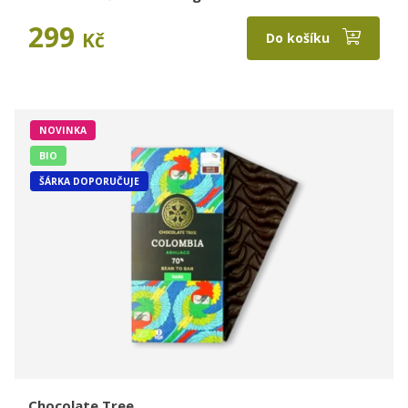
299
Kč
Do košíku
NOVINKA
BIO
ŠÁRKA DOPORUČUJE
Chocolate Tree