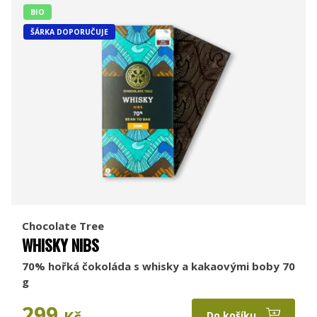
BIO
ŠÁRKA DOPORUČUJE
Chocolate Tree
WHISKY NIBS
70% hořká čokoláda s whisky a kakaovými boby 70
g
299
Kč
Do košíku