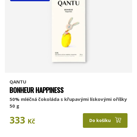
QANTU
BONHEUR HAPPINESS
50% mléčná čokoláda s křupavými lískovými oříšky
50 g
333
Kč
Do košíku