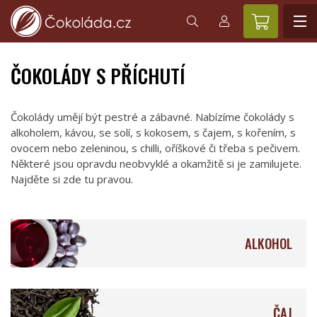
ČOKOLÁDY S PŘÍCHUTÍ
Čokolády umějí být pestré a zábavné. Nabízíme čokolády s
alkoholem, kávou, se solí, s kokosem, s čajem, s kořením, s
ovocem nebo zeleninou, s chilli, oříškové či třeba s pečivem.
Některé jsou opravdu neobvyklé a okamžitě si je zamilujete.
Najděte si zde tu pravou.
ALKOHOL
ČAJ