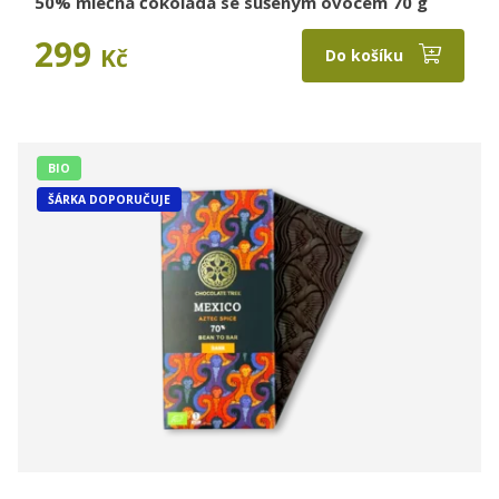
50% mléčná čokoláda se sušeným ovocem 70 g
299
Kč
Do košíku
BIO
ŠÁRKA DOPORUČUJE