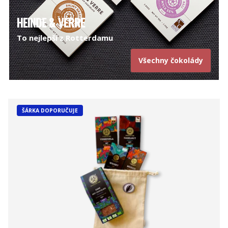
HEINDE & VERRE
To nejlepší z Rotterdamu
Všechny čokolády
ŠÁRKA DOPORUČUJE