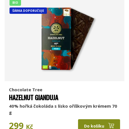
BIO
ŠÁRKA DOPORUČUJE
Chocolate Tree
HAZELNUT GIANDUJA
40% hořká čokoláda s lísko oříškovým krémem 70
g
299
Kč
Do košíku