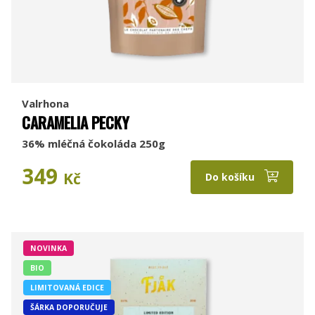
Valrhona
CARAMELIA PECKY
36% mléčná čokoláda 250g
349
Kč
Do košíku
NOVINKA
BIO
LIMITOVANÁ EDICE
ŠÁRKA DOPORUČUJE