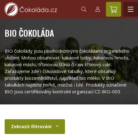
BIO ČOKOLÁDA
BIO čokolády jsou plnohodnotnými čokoládami organického
složení. Mohou obsahovat kakaové boby, kakaovou hmotu,
kakaové máslo, třtinovou šťávu či raw třtinový cukr.
Zařazujeme zde i čokoládové tabulky, které obsahují
produkty biozemědělství, například bio mléko. V BIO
tabulkách najdete hořké, mléčné i bílé. Produkty označené
BIO jsou certifikovány kontrolní organizací CZ-BIO-003.
Zobrazit filtrování