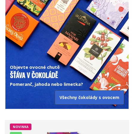
Objevte ovocné chutě
ŠŤÁVA V ČOKOLÁDĚ
Pomeranč, jahoda nebo limetka?
Všechny čokolády s ovocem
NOVINKA