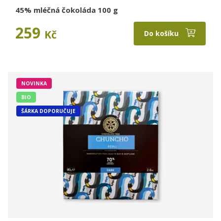
45% mléčná čokoláda 100 g
259
Kč
Do košíku
NOVINKA
BIO
ŠÁRKA DOPORUČUJE