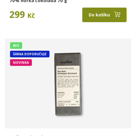
70% hořká čokoláda 70 g
299
Kč
Do košíku
BIO
ŠÁRKA DOPORUČUJE
NOVINKA