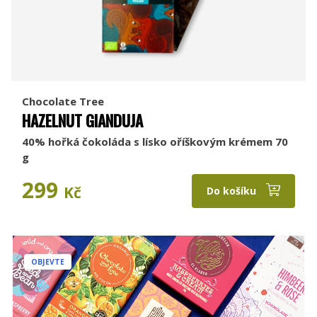
Chocolate Tree
HAZELNUT GIANDUJA
40% hořká čokoláda s lísko oříškovým krémem 70
g
299
Kč
Do košíku
OBJEVTE