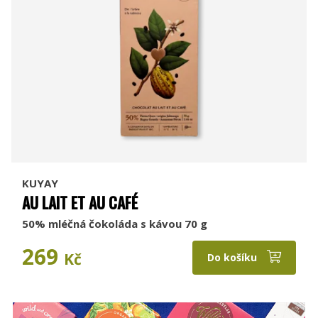
KUYAY
AU LAIT ET AU CAFÉ
50% mléčná čokoláda s kávou 70 g
269
Kč
Do košíku