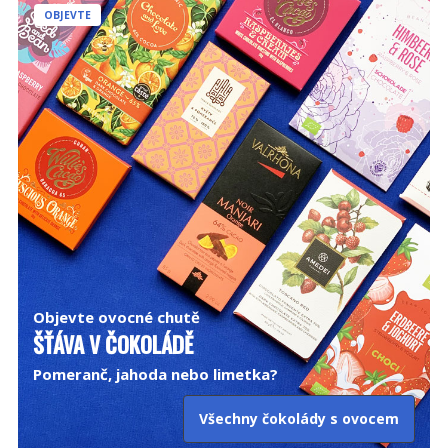
OBJEVTE
Objevte ovocné chutě
ŠŤÁVA V ČOKOLÁDĚ
Pomeranč, jahoda nebo limetka?
Všechny čokolády s ovocem