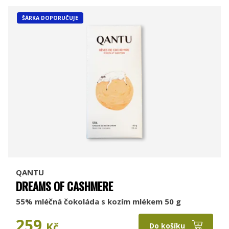
ŠÁRKA DOPORUČUJE
QANTU
DREAMS OF CASHMERE
55% mléčná čokoláda s kozím mlékem 50 g
259
Kč
Do košíku