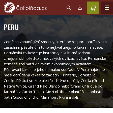
PERU
Země na západě Jižní Ameriky, která bezesporu patří k velmi
zásadním pěstitelům toho nejkvalitnějšího kakaa na světě.
Peruánská civilizace je historicky a kulturně jednou
z nejstarších předkolumbovských civilizací světa. Peruánské
zemědělství patří k hlavním ekonomickým aktivitám.
Pěstování kakaa je jeho nemalou součástí. V Peru najdeme
mezi odrůdami kakaa ty základní Trinitario, Forastero i
Criollo. Pěstují se zde ale i šlechtěné odrůdy Criolla (Grand
Native White, Grand Palo Blanco nebo Grand Chililique od
farmářů z Cacao Tales). Mezi oblíbené plantáže a oblasti
patří Cusco Chuncho, Maraňón , Piura a další.