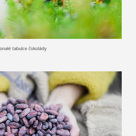
konalé tabulce čokolády