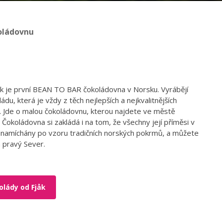
oládovnu
k je první BEAN TO BAR čokoládovna v Norsku. Vyrábějí
ádu, která je vždy z těch nejlepších a nejkvalitnějších
 Jde o malou čokoládovnu, kterou najdete ve městě
Čokoládovna si zakládá i na tom, že všechny její příměsi v
 namíchány po vzoru tradičních norských pokrmů, a můžete
n pravý Sever.
olády od Fjåk