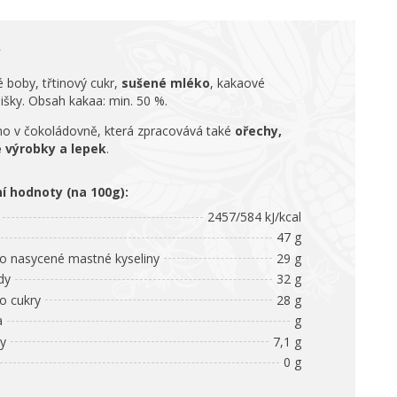
 boby, třtinový cukr,
sušené mléko
, kakaové
lišky. Obsah kakaa: min. 50 %.
o v čokoládovně, která zpracovává také
ořechy,
 výrobky a lepek
.
ní hodnoty (na 100g):
2457/584 kJ/kcal
47 g
 nasycené mastné kyseliny
29 g
dy
32 g
 cukry
28 g
a
g
ny
7,1 g
0 g