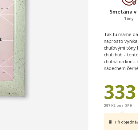
Smetana v 
Tóny
Tak tu máme dalš
naprosto vynika
chuťovými tóny 
chuti hub - tent
chutná na konci
nádechem černéh
333
297 Kč bez DPH
🍫
Při objedná