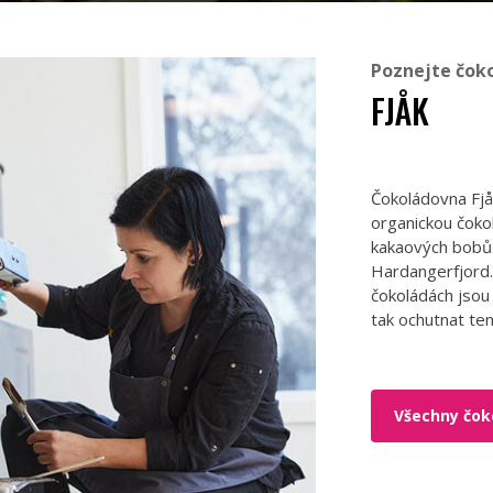
Poznejte čok
FJÅK
Čokoládovna Fjå
organickou čokol
kakaových bobů.
Hardangerfjord. 
čokoládách jsou
tak ochutnat te
Všechny čok