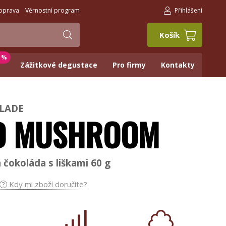
oprava
Věrnostní program
Přihlášení
Košík
0 %
Zážitkové degustace
Pro firmy
Kontakty
OLADE
D MUSHROOM
čokoláda s liškami 60 g
Kdy mi zboží doručíte?