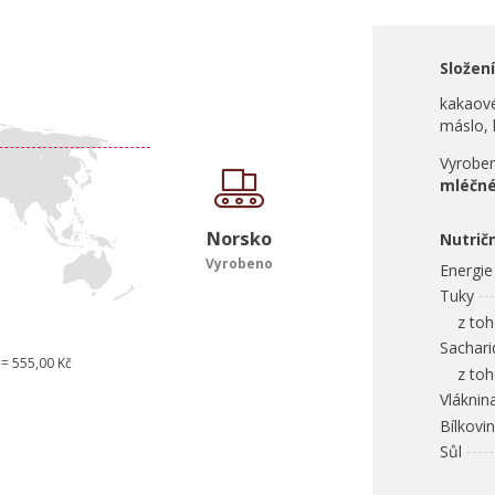
Složení
kakaové
máslo, 
Vyroben
mléčné
Norsko
Nutrič
Vyrobeno
Energie
Tuky
z toho
Sachari
 = 555,00 Kč
z toho
Vláknin
Bílkovi
Sůl