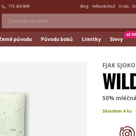
775 420 899
Blog
Velkoobchod
O nás
D
až 5
Země původu
Původu bobů
Limitky
Slevy
FJAK SJOK
WIL
50% mléčná 
Skladem
4
ks