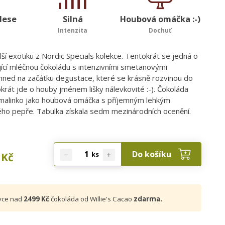
lese
Silná
Houbová omáčka :-)
Intenzita
Dochuť
í exotiku z Nordic Specials kolekce. Tentokrát se jedná o
jící mléčnou čokoládu s intenzivními smetanovými
hned na začátku degustace, které se krásně rozvinou do
okrát jde o houby jménem lišky nálevkovité :-). Čokoláda
 malinko jako houbová omáčka s příjemným lehkým
o pepře. Tabulka získala sedm mezinárodních ocenění.
Do košíku
ks
Kč
vce nad
2499 Kč
čokoláda od Willie's Cacao
zdarma.