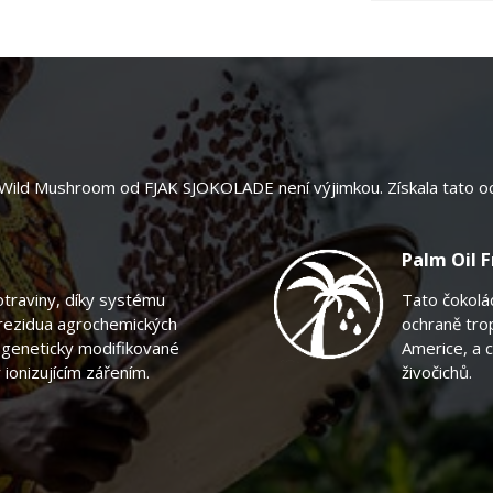
i Wild Mushroom od FJAK SJOKOLADE není výjimkou. Získala tato oce
Palm Oil 
raviny, díky systému
Tato čokolá
 rezidua agrochemických
ochraně trop
t geneticky modifikované
Americe, a c
ionizujícím zářením.
živočichů.