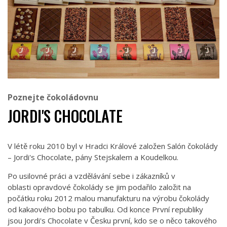
Poznejte čokoládovnu
JORDI'S CHOCOLATE
V létě roku 2010 byl v Hradci Králové založen Salón čokolády
– Jordi's Chocolate, pány Stejskalem a Koudelkou.
Po usilovné práci a vzdělávání sebe i zákazníků v
oblasti opravdové čokolády se jim podařilo založit na
počátku roku 2012 malou manufakturu na výrobu čokolády
od kakaového bobu po tabulku. Od konce První republiky
jsou Jordi's Chocolate v Česku první, kdo se o něco takového