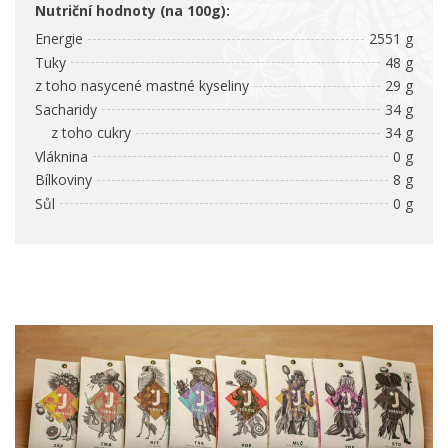
Nutriční hodnoty (na 100g):
Energie
2551 g
Tuky
48 g
z toho nasycené mastné kyseliny
29 g
Sacharidy
34 g
z toho cukry
34 g
Vláknina
0 g
Bílkoviny
8 g
Sůl
0 g