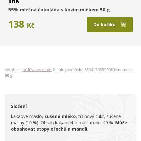
TRK
55% mléčná čokoláda s kozím mlékem 50 g
138
Kč
Do košíku
Výrobce:
Jordi's chocolate
, Katalogové číslo: 8594176052908 Hmotnost:
50 g
Složení
kakaové máslo,
sušené mléko
, třtinový cukr, sušené
maliny (10 %). Obsah kakaového másla: min. 40 %.
Může
obsahovat stopy ořechů a mandlí.