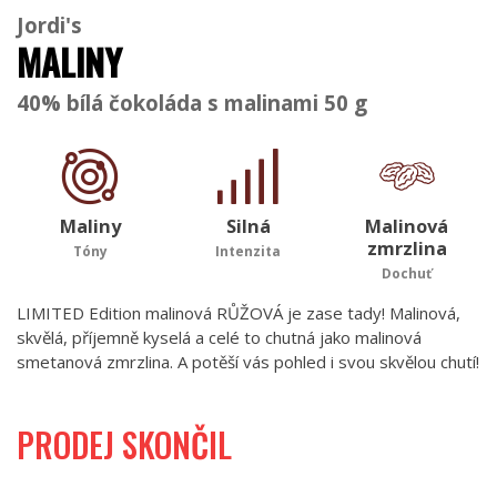
Jordi's
MALINY
40% bílá čokoláda s malinami 50 g
Maliny
Silná
Malinová
zmrzlina
Tóny
Intenzita
Dochuť
LIMITED Edition malinová RŮŽOVÁ je zase tady! Malinová,
skvělá, příjemně kyselá a celé to chutná jako malinová
smetanová zmrzlina. A potěší vás pohled i svou skvělou chutí!
PRODEJ SKONČIL