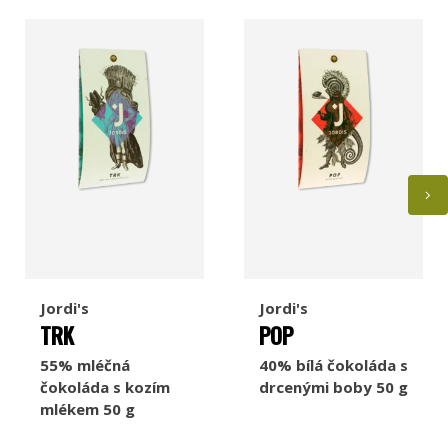
Jordi's
Jordi's
TRK
POP
55% mléčná
40% bílá čokoláda s
čokoláda s kozím
drcenými boby 50 g
mlékem 50 g