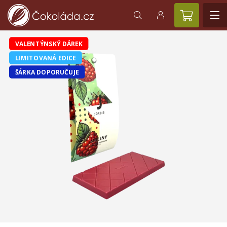
VALENTÝNSKÝ DÁREK
LIMITOVANÁ EDICE
ŠÁRKA DOPORUČUJE