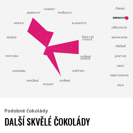
ČERNÁ
TANINY
JEMNOST
HOŘKOST
EBENOVÁ
KAKAO
SLADKOST
OŘECHOVÁ
ČERSTVÉ
MAHAGON
MLÉKO
OVOCE
TŘEŠNĚ
JANTAR
TEXTURA
SUŠENÉ
OVOCE
OBILÍ
KARAMEL
KVĚTINY
SMETANOVÁ
KOŘENÍ
PRAŽENÍ
BYLINY
BÍLÁ
Podobné čokolády
DALŠÍ SKVĚLÉ ČOKOLÁDY