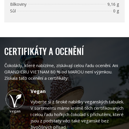
Bílkoviny
9,16 g
Sůl
0 g
CERTIFIKÁTY A OCENĚNÍ
Čokolády, které nabízíme, získávají celou řadu ocenění. Ani
GRAND CRU VIETNAM 80 % od MAROU není výjimkou.
Získala tato ocenění a certifikáty:
Vegan
Vyberte si z široké nabídky veganských tabulek.
V sortimentu máme kromě těch certifikovaných
i celou řadu hořkých čokolád s příchutěmi, které
jsou z podstaty věci také veganské bez
živočišných přísad.