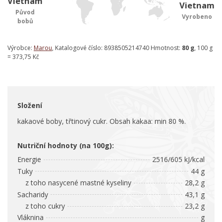
Vietnam
Vietnam
Původ
Vyrobeno
bobů
Výrobce:
Marou
, Katalogové číslo: 8938505214740 Hmotnost:
80 g
, 100 g
= 373,75 Kč
Složení
kakaové boby, třtinový cukr. Obsah kakaa: min 80 %.
Nutriční hodnoty (na 100g):
Energie
2516/605 kJ/kcal
Tuky
44 g
z toho nasycené mastné kyseliny
28,2 g
Sacharidy
43,1 g
z toho cukry
23,2 g
Vláknina
g