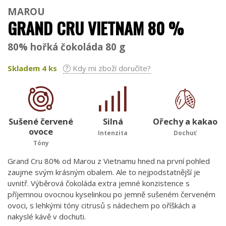
MAROU
GRAND CRU VIETNAM 80 %
80% hořká čokoláda 80 g
Skladem
4
ks
Kdy mi zboží doručíte?
Sušené červené
Silná
Ořechy a kakao
ovoce
Intenzita
Dochuť
Tóny
Grand Cru 80% od Marou z Vietnamu hned na první pohled
zaujme svým krásným obalem. Ale to nejpodstatnější je
uvnitř. Výběrová čokoláda extra jemné konzistence s
příjemnou ovocnou kyselinkou po jemně sušeném červeném
ovoci, s lehkými tóny citrusů s nádechem po oříškách a
nakyslé kávě v dochuti.