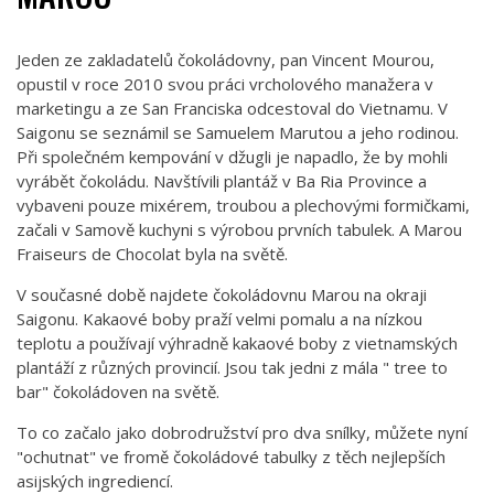
Jeden ze zakladatelů čokoládovny, pan Vincent Mourou,
opustil v roce 2010 svou práci vrcholového manažera v
marketingu a ze San Franciska odcestoval do Vietnamu. V
Saigonu se seznámil se Samuelem Marutou a jeho rodinou.
Při společném kempování v džugli je napadlo, že by mohli
vyrábět čokoládu. Navštívili plantáž v Ba Ria Province a
vybaveni pouze mixérem, troubou a plechovými formičkami,
začali v Samově kuchyni s výrobou prvních tabulek. A Marou
Fraiseurs de Chocolat byla na světě.
V současné době najdete čokoládovnu Marou na okraji
Saigonu. Kakaové boby praží velmi pomalu a na nízkou
teplotu a používají výhradně kakaové boby z vietnamských
plantáží z různých provincií. Jsou tak jedni z mála " tree to
bar" čokoládoven na světě.
To co začalo jako dobrodružství pro dva snílky, můžete nyní
"ochutnat" ve fromě čokoládové tabulky z těch nejlepších
asijských ingrediencí.