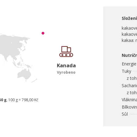
Složení
kakaové
kakaov
kakaa: 
Nutrič
Energie
Kanada
Tuky
Vyrobeno
z toho
Sachari
z toho
Vláknin
50 g
, 100 g = 798,00 Kč
Bílkovi
Sůl