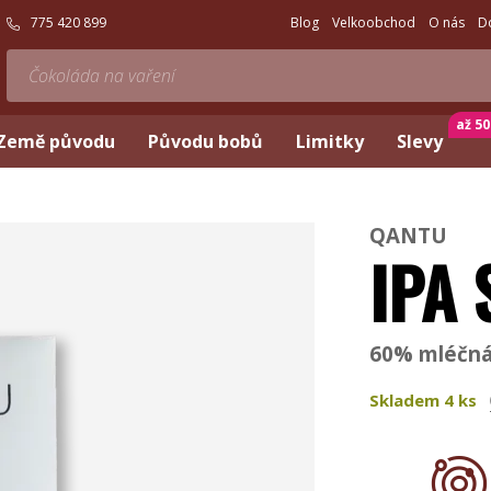
775 420 899
Blog
Velkoobchod
O nás
D
až 5
Země původu
Původu bobů
Limitky
Slevy
QANTU
IPA 
60% mléčná
Skladem
4
ks