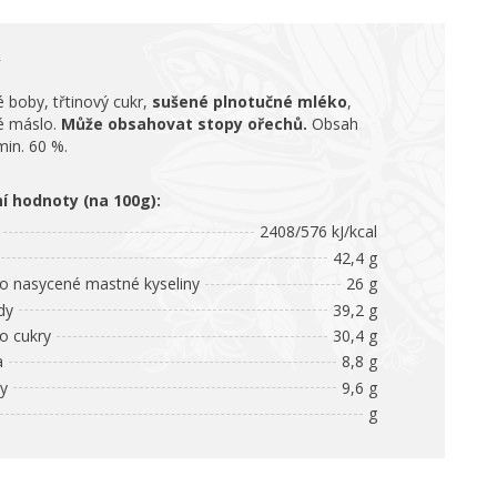
 boby, třtinový cukr,
sušené
plnotučné mléko
,
é máslo.
Může obsahovat stopy ořechů.
Obsah
min. 60 %.
ní hodnoty (na 100g):
2408/576 kJ/kcal
42,4 g
 nasycené mastné kyseliny
26 g
dy
39,2 g
 cukry
30,4 g
a
8,8 g
ny
9,6 g
g