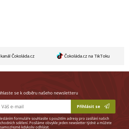
anál Čokoláda.cz
Čokoláda.cz na TikToku
ihlaste se k odběru našeho newsletteru
Přihlásit se
esláním formuláře souhlasíte s použitím adresy pro zasílání našich
chodních sdělení. Posíláme obvykle jeden newsletter týdně a můžete
 samozřejmě kdykoliv odhlásit.