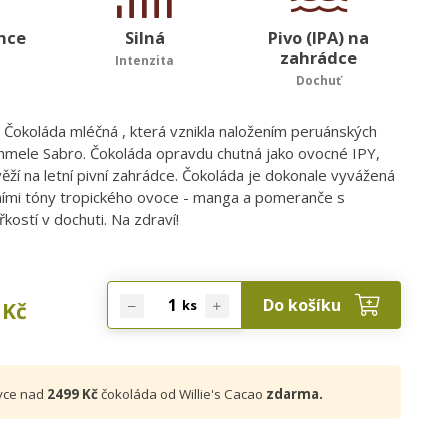
unce
Silná
Pivo (IPA) na
zahrádce
Intenzita
Dochuť
 Čokoláda mléčná , která vznikla naložením peruánských
hmele Sabro. Čokoláda opravdu chutná jako ovocné IPY,
ěží na letní pivní zahrádce. Čokoláda je dokonale vyvážená
vními tóny tropického ovoce - manga a pomeranče s
řkostí v dochuti. Na zdraví!
Do košíku
ks
Kč
vce nad
2499 Kč
čokoláda od Willie's Cacao
zdarma.