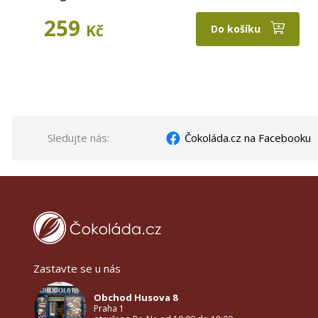
259
Kč
Do košíku
Sledujte nás:
Čokoláda.cz na Facebooku
Zastavte se u nás
Obchod Husova 8
Praha 1