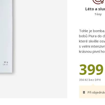
Léto a sl
Tóny
Tohle je bomba.
bobů Piura do c
které skvěle osv
s velmi intenzi
krásnou pivní ho
399
356 Kč bez DPH
🍫
Při objedná