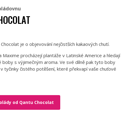
oládovnu
HOCOLAT
Chocolat je o objevování nejčistších kakaových chutí.
 a Maxime procházejí plantáže v Latinské Americe a hledají
 boby s výjimečným aroma. Ve své dílně pak tyto boby
 v tyčinky čistého potěšení, které překvapí vaše chuťové
olády od Qantu Chocolat