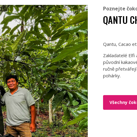
Poznejte čok
QANTU C
Qantu, Cacao et 
Zakladatelé Elfi
původní kakaové
ručně přetvářejí
pohárky.
Všechny čok