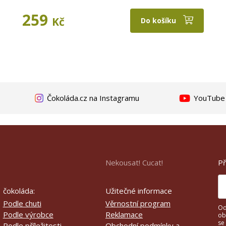
259
Kč
Do košíku
Čokoláda.cz na Instagramu
YouTube k
Př
Nekousat! Cucat!
čokoláda:
Užitečné informace
Podle chuti
Věrnostní program
Od
Podle výrobce
Reklamace
ob
se
Podle příležitosti
Obchodní podmínky a